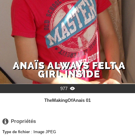
977

TheMakingOfAnais 01

Propriétés
Type de fichier
: Image JPEG